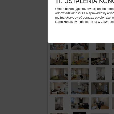
III. USTALENIA KO
Osoba dokonująca rezerwacji online pono
odpowiedzialności za nieprawidłowy wybór
można skorygować poprzez edycję rezerwac
Dane kontaktowe dostępne są w zakładce „