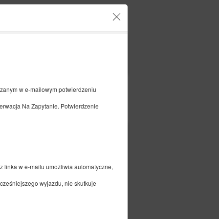
our account and bookings
EN
zł
|
FILTERS
kazanym w e-mailowym potwierdzeniu
rwacja Na Zapytanie. Potwierdzenie
Pay for
 z linka w e-mailu umożliwia automatyczne,
wcześniejszego wyjazdu, nie skutkuje
1 bedroom
ofa bed