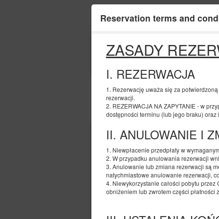
TectumApartments
Reservation terms and cond
ZASADY REZER
BEGINNING
06
AUGUST
2026
I. REZERWACJA
1. Rezerwację uważa się za potwierdzoną
rezerwacji.
2. REZERWACJA NA ZAPYTANIE - w przypad
Choose an offer
dostępności terminu (lub jego braku) oraz
II. ANULOWANIE I 
1. Niewpłacenie przedpłaty w wymaganym
2. W przypadku anulowania rezerwacji wni
3. Anulowanie lub zmiana rezerwacji są mo
natychmiastowe anulowanie rezerwacji, co z
4. Niewykorzystanie całości pobytu przez 
obniżeniem lub zwrotem części płatności 