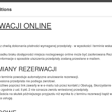
itions
Information about us
Y
WACJI ONLINE
END
NUMBER OF GUESTS
2
07
AUGUST
2026
PERS.
 z chwilą dokonania płatności wymaganej przedpłaty - w wysokości i terminie ws
ku braku dostępności miejsca noclegowego online może być zaoferowana Reze
Specify your reservation
Confirm your reservation
 informacje o sposobie uiszczenia przedpłaty zostaną przesłane e-mailem.
ZMIANY REZERWACJI
Aparthotel Tectum
 terminie powoduje automatyczne anulowanie rezerwacji.
Kościuszki 133
esiona przedpłata nie podlega zwrotowi.
żliwe poprzez link zawarty w w e-mailu lub przez kontakt z Obsługą. Skorzystanie
godnie z ust. II pkt. 2 nie oznacza zwrotu wniesionej przedpłaty.
Available number: 1
Gościa na skutek późniejszego przyjazdu niż wynika to z terminu rezerwacji bądź 
2
4 pers.
area 20,00 m
za usługę.
1 queen bed (Queen), 1 double s