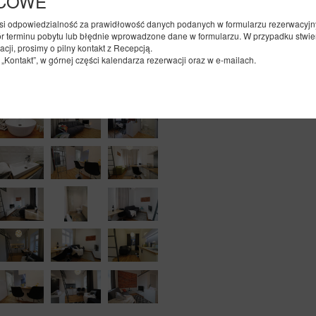
ŃCOWE
180.00 zł
si odpowiedzialność za prawidłowość danych podanych w formularzu rezerwacyjn
171.00 zł
 terminu pobytu lub błędnie wprowadzone dane w formularzu. W przypadku stwier
2 pers. / 1 night
ji, prosimy o pilny kontakt z Recepcją.
Kontakt”, w górnej części kalendarza rezerwacji oraz w e-mailach.