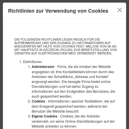
TectumApartments
Richtlinien zur Verwendung von Cookies
Menu
ANFANG
ENDE
09
10
AUGUST
AUGUST
2026
2026
DIE FOLGENDEN RICHTLINIEN LEGEN REGELN FÜR DIE
AUFBEWAHRUNG UND DEN ZUGANG ZU INFORMATIONEN AUF
ANZAHL DER PERSONEN
ENDGERÄTEN MIT HILFE VON COOKIES FEST, WELCHE VON IAI AG
MIT HAUPTSITZ IN SZCZECIN (POLEN) ZUR BEREITSTELLUNG VON
2
FILTER
DIENSTEN AUF ELEKTRONISCHEM WEG VERWENDET WERDEN.
Definitionen
- Firma, die als Inhaber der Website
Administrator
angegeben ist. Ihre Kontaktdetails können durch das
Anklicken der Schaltfläche „Adresse und Kontakt“
angezeigt werden. Die besagte Firma bietet online
Dienstleistungen und hat daher Zugang zu
Informationen auf den Endgeräten des Benutzers, die
auch gespeichert werden.
- Informationen, speziell Textdateien, die auf
Cookies
dem Endgerät gespeichert werden, während der
Benutzer die Website besucht.
- Cookies, die der Anbieter
Eigene Cookies
verwendet, um seine Online-Dienstleistungen auf der
Website anbieten zu können.