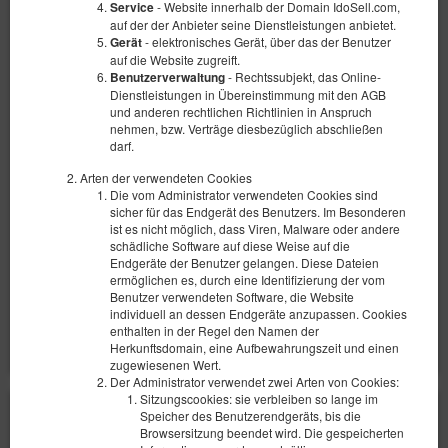
- Website innerhalb der Domain IdoSell.com,
Service
auf der der Anbieter seine Dienstleistungen anbietet.
- elektronisches Gerät, über das der Benutzer
Gerät
auf die Website zugreift.
- Rechtssubjekt, das Online-
Benutzerverwaltung
Aparthotel Tectum Kościuszki 133
Dienstleistungen in Übereinstimmung mit den AGB
und anderen rechtlichen Richtlinien in Anspruch
Verfügbare Nummer: 1
nehmen, bzw. Verträge diesbezüglich abschließen
darf.
2
4 Personen
Größe 20,00 m
1 Schlafzimmer
1 großes Doppelbett (Queen), 1 Ausklappbares Sofa
Arten der verwendeten Cookies
Die vom Administrator verwendeten Cookies sind
sicher für das Endgerät des Benutzers. Im Besonderen
185,25 zł
195,00 zł
ist es nicht möglich, dass Viren, Malware oder andere
2 Personen / 1 Nacht
schädliche Software auf diese Weise auf die
Endgeräte der Benutzer gelangen. Diese Dateien
ermöglichen es, durch eine Identifizierung der vom
Teilen
Details
Verfügbarkeit prüfen
Benutzer verwendeten Software, die Website
individuell an dessen Endgeräte anzupassen. Cookies
Angebote zeigen
enthalten in der Regel den Namen der
Herkunftsdomain, eine Aufbewahrungszeit und einen
zugewiesenen Wert.
Der Administrator verwendet zwei Arten von Cookies:
Sitzungscookies: sie verbleiben so lange im
Speicher des Benutzerendgeräts, bis die
Browsersitzung beendet wird. Die gespeicherten