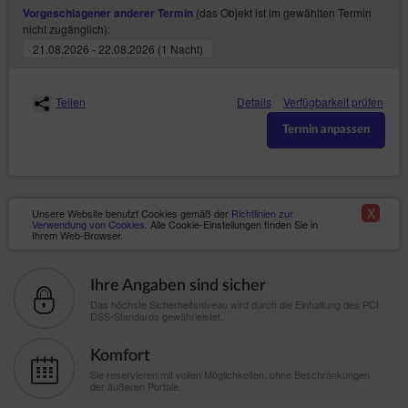
(das Objekt ist im gewählten Termin
Vorgeschlagener anderer Termin
nicht zugänglich):
21.08.2026 - 22.08.2026 (1 Nacht)
Teilen
Details
Verfügbarkeit prüfen
Termin anpassen
X
Unsere Website benutzt Cookies gemäß der
Richtlinien zur
Verwendung von Cookies
. Alle Cookie-Einstellungen finden Sie in
Ihrem Web-Browser.
Ihre Angaben sind sicher
Das höchste Sicherheitsniveau wird durch die Einhaltung des PCI
DSS-Standards gewährleistet.
Komfort
Sie reservieren mit vollen Möglichkeiten, ohne Beschränkungen
der äußeren Portale.