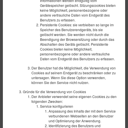
Informationen werden endgültig vom
Gerätespeicher gelöscht. Sitzungscookies bieten
keine Möglichkeit, personenbezogene oder
andere vertrauliche Daten vom Endgerät des
Benutzers zu erfassen.
Persistente Cookies: sie verbleiben so lange im
Speicher des Benutzerendgeräts, bis sie
gelöscht werden. Sie werden nicht durch die
Beendigung der Browsersitzung oder durch das
Abschalten des Geräts gelöscht. Persistente
Cookies bieten keine Möglichkeit,
personenbezogene oder andere vertrauliche
Daten vom Endgerät des Benutzers zu erfassen.
Szewska 72 / 405
Der Benutzer hat die Möglichkeit, die Verwendung von
Verfügbare Nummer: 1
Cookies auf seinem Endgerät zu beschränken oder zu
2
6 Personen
Größe 55,00 m
1 Schlafzimmer
untersagen. Wenn Sie diese Option verwenden,
können Sie den Service nicht nutzen.
1 sehr großes Doppelbett (King), 2 ausklappbare Sofas
Gründe für die Verwendung von Cookies
256,50 zł
Der Anbieter verwendet seine eigenen Cookies zu den
270,00 zł
folgenden Zwecken:
2 Personen / 1 Nacht
Service konfigurieren
Anpassung des Inhalts der mit dem Service
verbundenen Webseiten an den Benutzer
Teilen
Details
Verfügbarkeit prüfen
und Optimierung der Anwendung.
Identifizierung des Benutzers und
Angebote zeigen