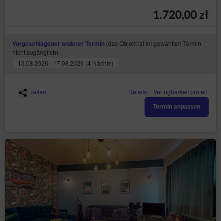
Verbreitung des Services durch die Nutzung
1.720,00 zł
interaktiver Funktionen sozialer Netzwerke
Möglichkeiten zur Konfiguration des Umgangs mit Cookies
Der Benutzer ist in der Lage, die Einstellungen
(das Objekt ist im gewählten Termin
Vorgeschlagener anderer Termin
bezüglich Cookies jederzeit zu ändern und für sein
nicht zugänglich):
Endgerät individuell festzulegen. Die oben genannten
13.08.2026 - 17.08.2026 (4 Nächte)
Änderungen der Einstellungen erfolgen in den
Browsereinstellungen oder im Konfigurationsbereich
des Services. Diese Einstellungen können angepasst
werden, um die automatische Cookie-Dateiverwaltung
Teilen
Details
Verfügbarkeit prüfen
im Webbrowser zu unterbinden oder über jede
relevante Änderung auf dem Endgerät des Benutzers
Termin anpassen
informiert zu werden. Detaillierte Informationen über
die Möglichkeiten zur Konfiguration des Umgangs mit
„Cookie-Dateien” sind in den Softwareeinstellungen
(Browsereinstellungen) zu finden.
Der Benutzer kann die Cookies jederzeit entfernen,
indem er die in seinem Internetbrowser verfügbaren
Funktionen verwendet.
Die Beschränkung der Verwendung von Cookies kann
einige der Funktionen auf der Website beeinflussen.
Schließen