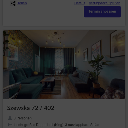
Teilen
Details
Verfügbarkeit prüfen
angezeigt werden]
Bereitstellung von benutzerbezogenen Anzeigen
Termin anpassen
unter Verwendung von Online-Werkzeugen für
Werbung
Firma, der die Seite gehört und deren
Daten nach dem Anklicken der oberen
Schaltfläche 'Adresse und Kontakt'
angezeigt werden
Einloggen in den Service über Benutzerkonten
externer Services:
Facebook Connect [Administrator von
Cookies: Facebook Inc. mit Hauptsitz in den
USA oder Facebook Ireland mit Hauptsitz in
Irland]
Google [Administrator von Cookies: Google
Inc. mit Hauptsitz in den USA]
LinkedIn [Administrator von Cookies:
LinkedIn Ireland Limited mit Hauptsitz in
Irland]
Paypal [Administrator von Cookies: PayPal
Szewska 72 / 402
(Europe) S.à r.l. Cie, S.C.A mit Hauptsitz in
Luxemburg oder PayPal Inc. mit Hauptsitz
8 Personen
in den USA]
1 sehr großes Doppelbett (King), 3 ausklappbare Sofas