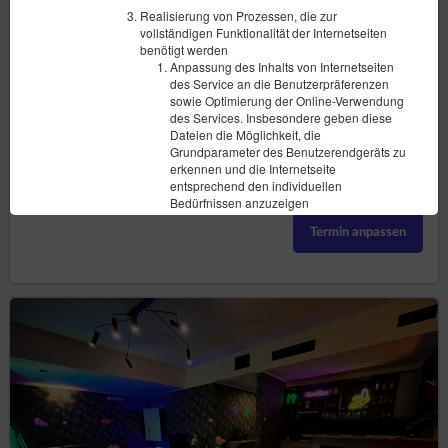
1 sehr großes Doppelbett (King), 1 Ausklappbares Sofa
Realisierung von Prozessen, die zur
vollständigen Funktionalität der Internetseiten
1.220,00 zł
benötigt werden
Anpassung des Inhalts von Internetseiten
des Service an die Benutzerpräferenzen
sowie Optimierung der Online-Verwendung
(das Objekt ist im gewählten Termin
Vorgeschlagener anderer Termin
des Services. Insbesondere geben diese
nicht zugänglich):
Dateien die Möglichkeit, die
16.08.2026 - 20.08.2026 (4 Nächte)
Grundparameter des Benutzerendgeräts zu
erkennen und die Internetseite
entsprechend den individuellen
Teilen
Details
Verfügbarkeit prüfen
Bedürfnissen anzuzeigen
Unterstützung von Partnerprogrammen.
Termin anpassen
Konkret werden auf diese Weise
Weiterleitungen des Benutzers auf
Internetseiten des Services überprüft..
Speicherung des Benutzergebietsschemas
Korrekte Konfiguration der ausgewählten
Funktionen des Services. Im Besonderen
geht es um die Anpassung der
bereitgestellten Informationen unter
Berücksichtigung des Gebietsschemas des
Benutzers
Analyse und Messung der Besucherzahlen